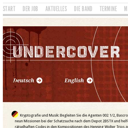
Direkt zum Inhalt
Hauptmenü
START
DER JOB
AKTUELLES
DIE BAND
TERMINE
M
Kryptografie und Musik:
Begleiten Sie die Agenten 002 1/2, Bascro
neun Missionen bei der Schatzsuche nach dem Depot 2BSTX und helfe
rätselhaften Codes in den Kompositionen des Henning Wolter Trios z