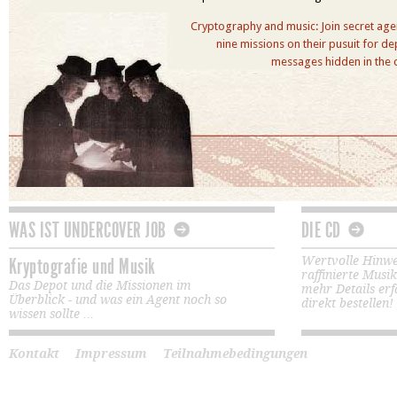
Cryptography and music:
Join secret age
nine missions on their pusuit for 
messages hidden in the 
WAS IST UNDERCOVER JOB
DIE CD
Kryptografie und Musik
Wertvolle Hinwe
raffinierte Musik
Das Depot und die Missionen im
mehr Details er
Überblick - und was ein Agent noch so
direkt bestellen!
wissen sollte ...
Kontakt
Impressum
Teilnahmebedingungen